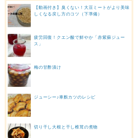
【動画付き】臭くない！大豆ミートがより美味
しくなる戻し方のコツ（下準備）
疲労回復！クエン酸で鮮やか「赤紫蘇ジュー
ス」
梅の甘酢漬け
ジューシー♪車麩カツのレシピ
切り干し大根と干し椎茸の煮物