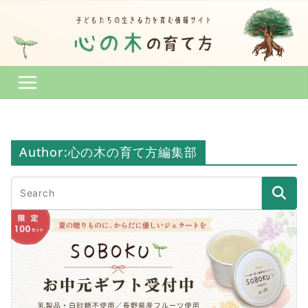
Skip
to
content
Author:
心の木の育て方編集部