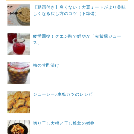
【動画付き】臭くない！大豆ミートがより美味
しくなる戻し方のコツ（下準備）
疲労回復！クエン酸で鮮やか「赤紫蘇ジュー
ス」
梅の甘酢漬け
ジューシー♪車麩カツのレシピ
切り干し大根と干し椎茸の煮物