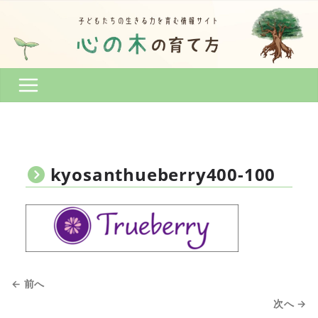
コ
ン
テ
ン
ツ
へ
ス
キ
ッ
プ
kyosanthueberry400-100
← 前へ
次へ →