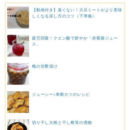
【動画付き】臭くない！大豆ミートがより美味
しくなる戻し方のコツ（下準備）
疲労回復！クエン酸で鮮やか「赤紫蘇ジュー
ス」
梅の甘酢漬け
ジューシー♪車麩カツのレシピ
切り干し大根と干し椎茸の煮物