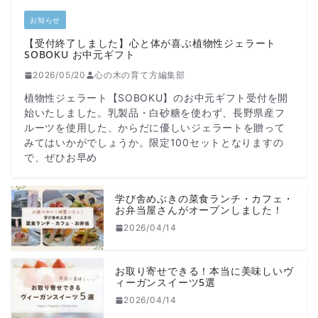
お知らせ
【受付終了しました】心と体が喜ぶ植物性ジェラート
SOBOKU お中元ギフト
2026/05/20
心の木の育て方編集部
植物性ジェラート【SOBOKU】のお中元ギフト受付を開
始いたしました。乳製品・白砂糖を使わず、長野県産フ
ルーツを使用した、からだに優しいジェラートを贈って
みてはいかがでしょうか。限定100セットとなりますの
で、ぜひお早め
学び舎めぶきの菜食ランチ・カフェ・
お弁当屋さんがオープンしました！
2026/04/14
お取り寄せできる！本当に美味しいヴ
ィーガンスイーツ5選
2026/04/14