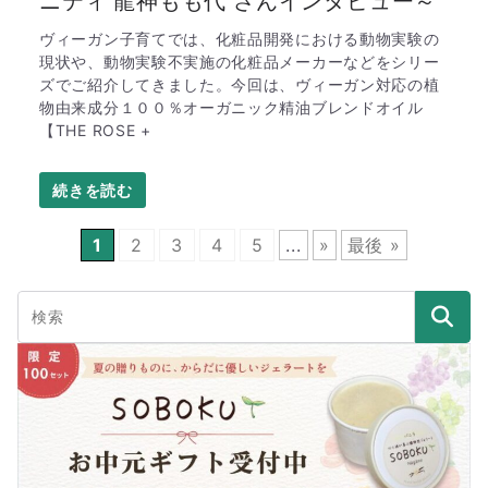
ニティ 龍神もも代 さんインタビュー～
ヴィーガン子育てでは、化粧品開発における動物実験の
現状や、動物実験不実施の化粧品メーカーなどをシリー
ズでご紹介してきました。今回は、ヴィーガン対応の植
物由来成分１００％オーガニック精油ブレンドオイル
【THE ROSE +
1
2
3
4
5
...
»
最後 »