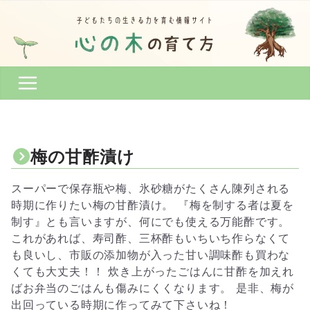
コ
ン
テ
ン
ツ
へ
ス
キ
ッ
梅の甘酢漬け
プ
スーパーで保存瓶や梅、氷砂糖がたくさん陳列される
時期に作りたい梅の甘酢漬け。 『梅を制する者は夏を
制す』とも言いますが、何にでも使える万能酢です。
これがあれば、寿司酢、三杯酢もいちいち作らなくて
も良いし、市販の添加物が入った甘い調味酢も買わな
くても大丈夫！！ 炊き上がったごはんに甘酢を加えれ
ばお弁当のごはんも傷みにくくなります。 是非、梅が
出回っている時期に作ってみて下さいね！