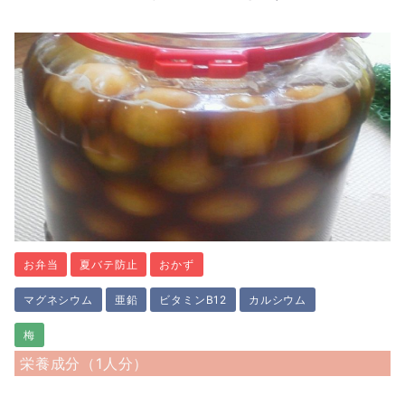
お弁当
夏バテ防止
おかず
マグネシウム
亜鉛
ビタミンB12
カルシウム
梅
栄養成分（1人分）