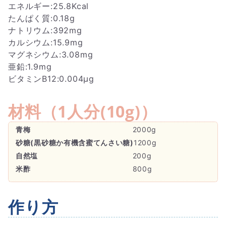
エネルギー:25.8Kcal
たんぱく質:0.18g
ナトリウム:392mg
カルシウム:15.9mg
マグネシウム:3.08mg
亜鉛:1.9mg
ビタミンB12:0.004μg
材料（
1人分(10g)
）
青梅
2000g
砂糖(黒砂糖か有機含蜜てんさい糖)
1200g
自然塩
200g
米酢
800g
作り方