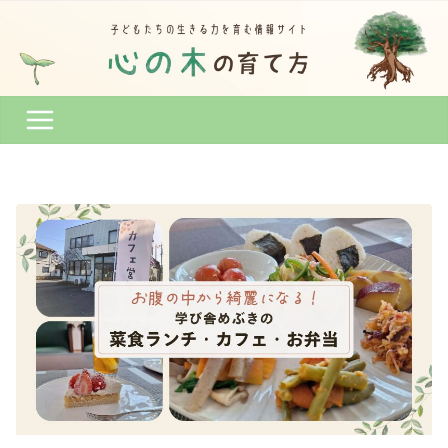
コ
ン
テ
ン
ツ
へ
ス
キ
ッ
プ