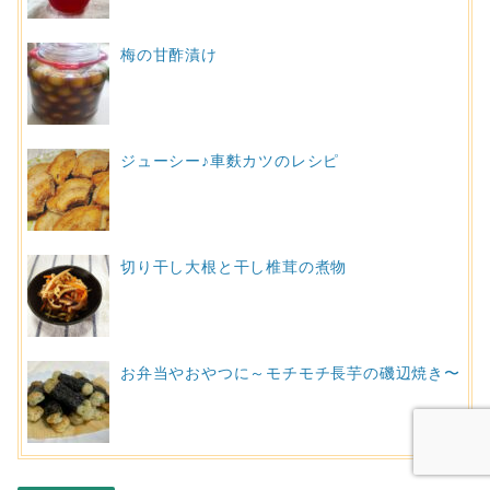
梅の甘酢漬け
ジューシー♪車麩カツのレシピ
切り干し大根と干し椎茸の煮物
お弁当やおやつに～モチモチ長芋の磯辺焼き〜