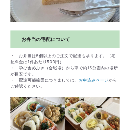
お弁当の宅配について
・ お弁当は5個以上のご注文で配達も承ります。（宅
配料金は1件あたり500円）
・ 学び舎めぶき（合戦場）から車で約15分圏内の場所
が目安です。
・ 配達可能範囲につきましては、
お申込みページ
から
ご確認ください。