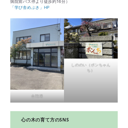
病院前バス停より徒歩約16分）
「学び舎めぶき」HP
しののい（ポンちゃん
ち）
合戦場
心の木の育て方のSNS