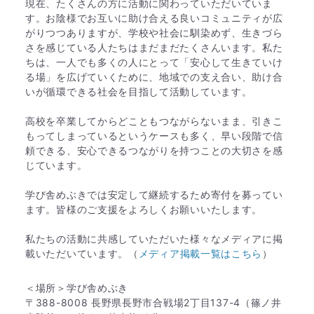
現在、たくさんの方に活動に関わっていただいていま
す。お陰様でお互いに助け合える良いコミュニティが広
がりつつありますが、学校や社会に馴染めず、生きづら
さを感じている人たちはまだまだたくさんいます。私た
ちは、一人でも多くの人にとって「安心して生きていけ
る場」を広げていくために、地域での支え合い、助け合
いが循環できる社会を目指して活動しています。
高校を卒業してからどこともつながらないまま、引きこ
もってしまっているというケースも多く、早い段階で信
頼できる、安心できるつながりを持つことの大切さを感
じています。
学び舎めぶきでは安定して継続するため寄付を募ってい
ます。皆様のご支援をよろしくお願いいたします。
私たちの活動に共感していただいた様々なメディアに掲
載いただいています。（
メディア掲載一覧はこちら
）
＜場所＞学び舎めぶき
〒388-8008 長野県長野市合戦場2丁目137-4（篠ノ井