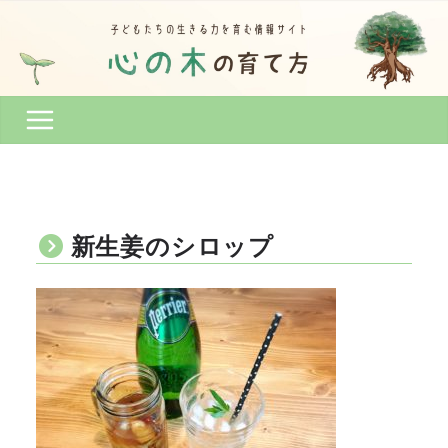
コ
ン
テ
ン
ツ
へ
ス
キ
ッ
プ
新生姜のシロップ