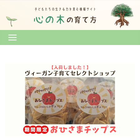
コ
ン
テ
ン
ツ
へ
ス
キ
ッ
プ