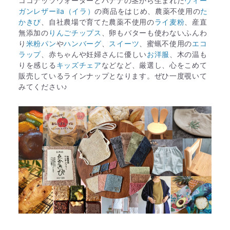
ココナッツウォーターとバナナの茎から生まれた
ヴィー
ガンレザーila（イラ）
の商品をはじめ、農薬不使用の
た
かきび
、自社農場で育てた農薬不使用の
ライ麦粉
、産直
無添加の
りんごチップス
、卵もバターも使わないふんわ
り
米粉パン
や
ハンバーグ
、
スイーツ
、蜜蝋不使用の
エコ
ラップ
、赤ちゃんや妊婦さんに優しい
お洋服
、木の温も
りを感じる
キッズチェア
などなど、厳選し、心をこめて
販売しているラインナップとなります。ぜひ一度覗いて
みてください♪