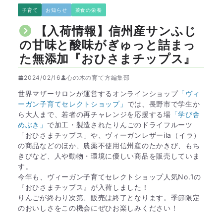
子育て
お知らせ
菜食の栄養
【入荷情報】信州産サンふじ
の甘味と酸味がぎゅっと詰まっ
た無添加『おひさまチップス』
2024/02/16
心の木の育て方編集部
世界マザーサロンが運営するオンラインショップ
「ヴィ
ーガン子育てセレクトショップ」
では、長野市で学生か
ら大人まで、若者の再チャレンジを応援する場
「学び舎
めぶき」
で加工・製造されたりんごのドライフルーツ
「おひさまチップス」や、ヴィーガンレザーila（イラ）
の商品などのほか、農薬不使用信州産のたかきび、もち
きびなど、人や動物・環境に優しい商品を販売していま
す。
今年も、ヴィーガン子育てセレクトショップ人気No.1の
『おひさまチップス』が入荷しました！
りんごが終わり次第、販売は終了となります。季節限定
のおいしさをこの機会にぜひお楽しみください！