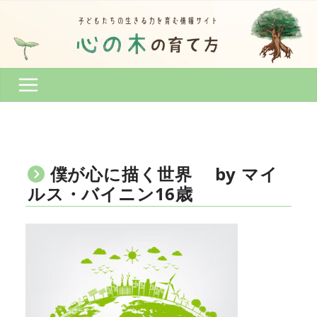
コ
ン
テ
ン
ツ
へ
ス
キ
ッ
プ
僕が心に描く世界 by マイ
ルス・バイニン16歳