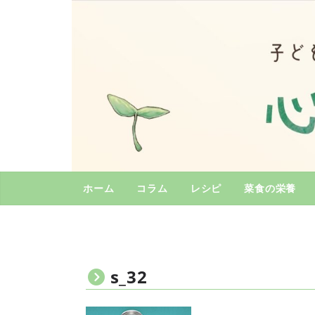
コ
ン
テ
ン
ツ
へ
ス
キ
ッ
プ
ホーム
コラム
レシピ
菜食の栄養
s_32