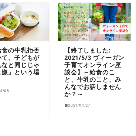
給食の牛乳拒否
【終了しました:
いて、子どもが
2021/5/3 ヴィーガン
んなと同じじゃ
子育てオンライン座
と嫌」という場
談会】～給食のこ
？
と、牛乳のこと、み
んなでお話しません
4/08
か？～
2021/04/27