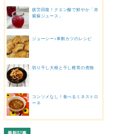
疲労回復！クエン酸で鮮やか「赤
紫蘇ジュース」
ジューシー♪車麩カツのレシピ
切り干し大根と干し椎茸の煮物
コンソメなし！食べるミネストロ
ーネ
最新記事