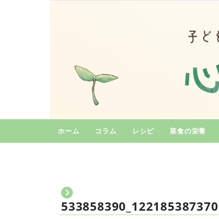
コ
ン
テ
ン
ツ
へ
ス
キ
ッ
プ
ホーム
コラム
レシピ
菜食の栄養
533858390_122185387370