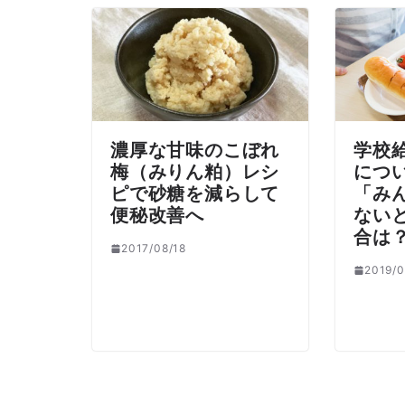
濃厚な甘味のこぼれ
学校
梅（みりん粕）レシ
につ
ピで砂糖を減らして
「み
便秘改善へ
ない
合は
2017/08/18
2019/0