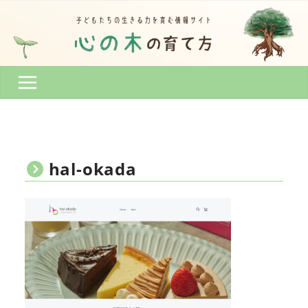
コ
ン
テ
ン
ツ
へ
ス
キ
ッ
プ
hal-okada