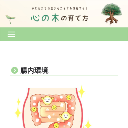
コ
ン
テ
ン
ツ
へ
ス
キ
ッ
プ
腸内環境