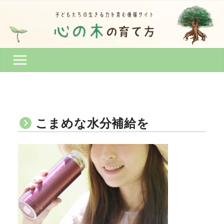
コ
ン
テ
ン
ツ
へ
ス
キ
ッ
プ
こまめな水分補給を