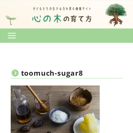
コ
ン
テ
ン
ツ
へ
ス
キ
ッ
プ
toomuch-sugar8