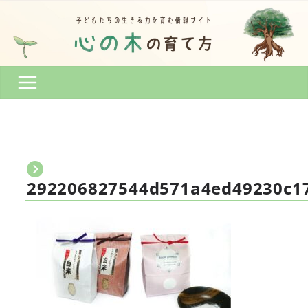
コ
ン
テ
ン
ツ
へ
ス
キ
ッ
プ
292206827544d571a4ed49230c17