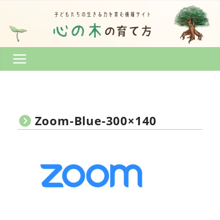
コ
ン
テ
ン
ツ
へ
ス
キ
ッ
プ
Zoom-Blue-300×140