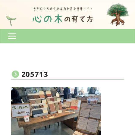
コ
ン
テ
ン
ツ
へ
ス
キ
ッ
プ
205713