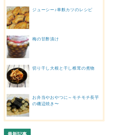
ジューシー♪車麩カツのレシピ
梅の甘酢漬け
切り干し大根と干し椎茸の煮物
お弁当やおやつに～モチモチ長芋
の磯辺焼き〜
最新記事