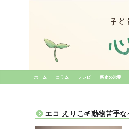
コ
ン
テ
ン
ツ
へ
ス
キ
ッ
プ
ホーム
コラム
レシピ
菜食の栄養
エコ えりこ🌱動物苦手なヘ