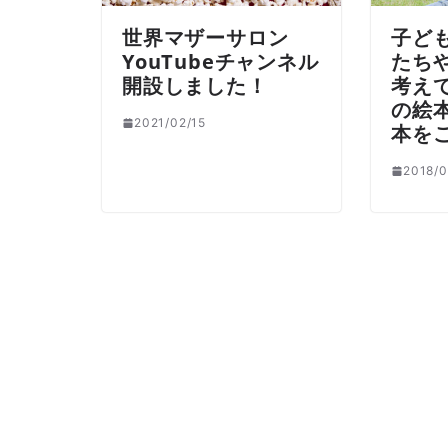
世界マザーサロン
子ど
YouTubeチャンネル
たち
開設しました！
考え
の絵
2021/02/15
本を
2018/0