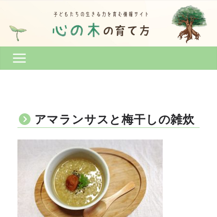
コ
ン
テ
ン
ツ
へ
ス
キ
ッ
プ
アマランサスと梅干しの雑炊