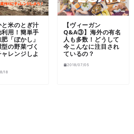
かと米のとぎ汁
【ヴィーガン
効利用！簡単手
Q&A③】海外の有名
堆肥「ぼかし」
人も多数！どうして
環型の野菜づく
今こんなに注目され
チャレンジしよ
ているの？
2018/07/05
8/18