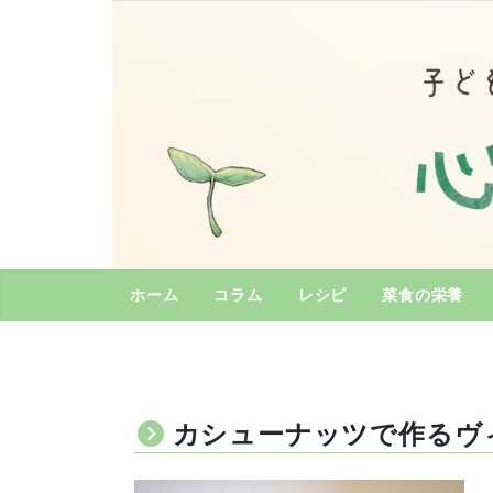
コ
ン
テ
ン
ツ
へ
ス
キ
ッ
プ
ホーム
コラム
レシピ
菜食の栄養
カシューナッツで作るヴ