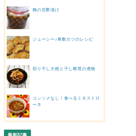
梅の甘酢漬け
ジューシー♪車麩カツのレシピ
切り干し大根と干し椎茸の煮物
コンソメなし！食べるミネストロ
ーネ
最新記事