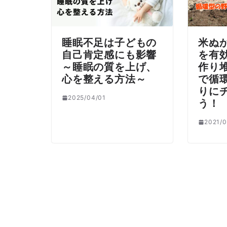
睡眠不足は子どもの
米ぬ
自己肯定感にも影響
を有
～睡眠の質を上げ、
作り
心を整える方法～
で循
りに
2025/04/01
う！
2021/0