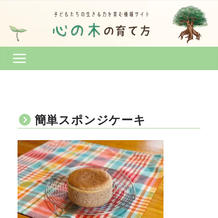
コ
ン
テ
ン
ツ
へ
ス
キ
ッ
プ
簡単スポンジケーキ