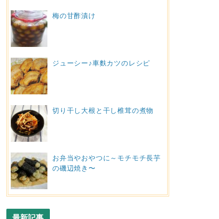
梅の甘酢漬け
ジューシー♪車麩カツのレシピ
切り干し大根と干し椎茸の煮物
お弁当やおやつに～モチモチ長芋
の磯辺焼き〜
最新記事