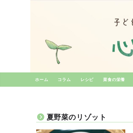
コ
ン
テ
ン
ツ
へ
ス
キ
ッ
プ
ホーム
コラム
レシピ
菜食の栄養
夏野菜のリゾット