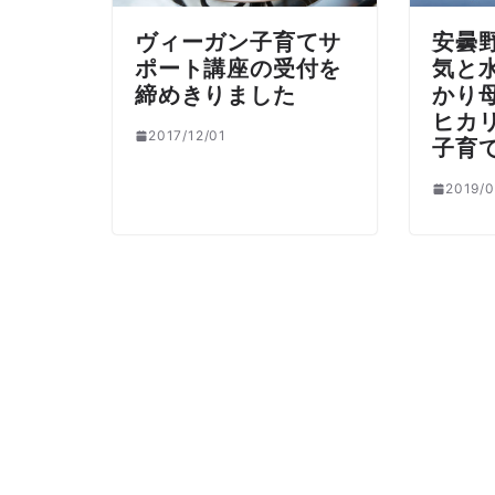
ヴィーガン子育てサ
安曇
ポート講座の受付を
気と
締めきりました
かり
ヒカ
2017/12/01
子育
2019/0