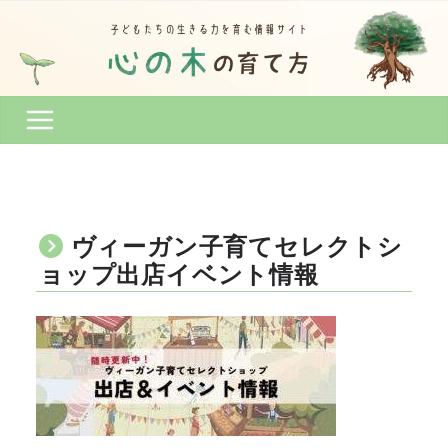
コ
ン
テ
ン
ツ
へ
ス
キ
ッ
プ
ヴィーガン子育てセレクトシ
ョップ出店イベント情報