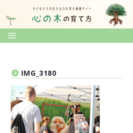
コ
ン
テ
ン
ツ
へ
ス
キ
ッ
プ
IMG_3180