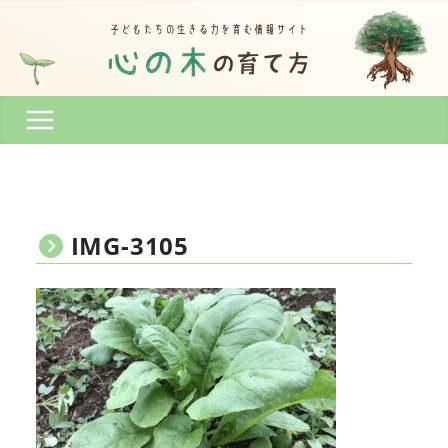
コ
ン
テ
ン
ツ
へ
ス
キ
ッ
プ
IMG-3105