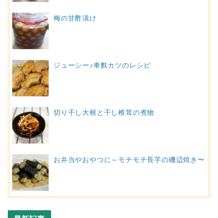
梅の甘酢漬け
ジューシー♪車麩カツのレシピ
切り干し大根と干し椎茸の煮物
お弁当やおやつに～モチモチ長芋の磯辺焼き〜