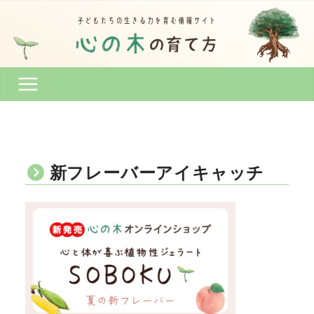
コ
ン
テ
ン
ツ
へ
ス
キ
ッ
プ
新フレーバーアイキャッチ