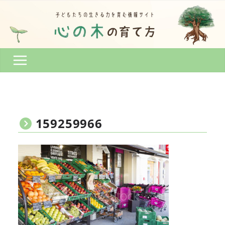
コ
ン
テ
ン
ツ
へ
ス
キ
ッ
プ
159259966