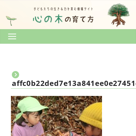
コ
ン
テ
ン
ツ
へ
ス
キ
ッ
プ
affc0b22ded7e13a841ee0e2745