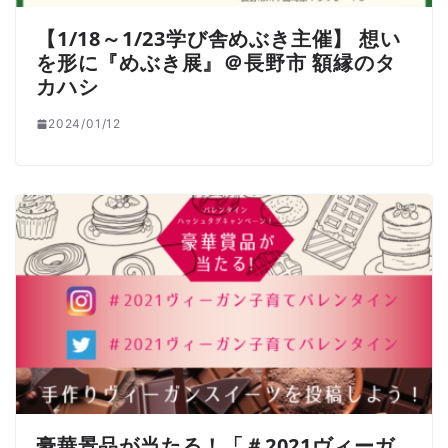
【1/18～1/23学び舎めぶき主催】 想い
を形に『めぶき展』＠長野市 額縁のタ
カハシ
2024/01/12
豪華景品が当たる！「＃2021ヴィーガ