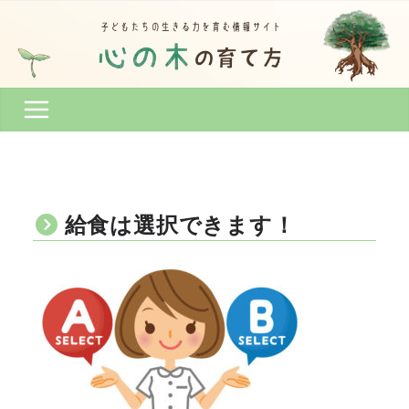
コ
ン
テ
ン
ツ
へ
ス
キ
ッ
プ
給食は選択できます！