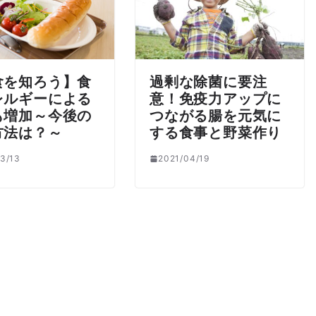
食を知ろう】食
過剰な除菌に要注
レルギーによる
意！免疫力アップに
も増加～今後の
つながる腸を元気に
方法は？～
する食事と野菜作り
3/13
2021/04/19