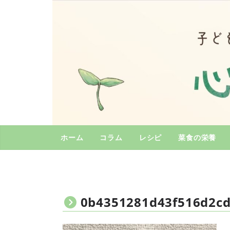
コ
ン
テ
ン
ツ
へ
ス
キ
ッ
プ
ホーム
コラム
レシピ
菜食の栄養
0b4351281d43f516d2c