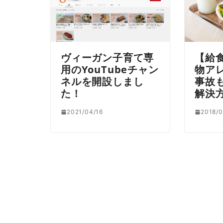
ヴィーガン子育て専
【給
用のYouTubeチャン
物ア
ネルを開設しまし
事故
た！
解決
2021/04/16
2018/0