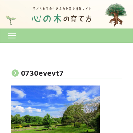
コ
ン
テ
ン
ツ
へ
ス
キ
ッ
プ
0730evevt7