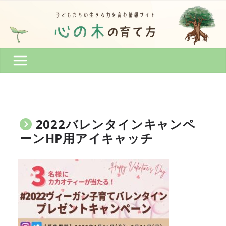
コ
ン
テ
ン
ツ
へ
ス
キ
ッ
プ
2022バレンタインキャンペ
ーンHP用アイキャッチ