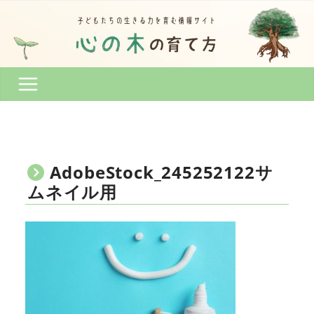
コ
ン
テ
ン
ツ
へ
ス
キ
ッ
プ
AdobeStock_245252122サ
ムネイル用