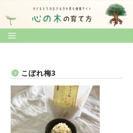
コ
ン
テ
ン
ツ
へ
ス
キ
ッ
プ
こぼれ梅3