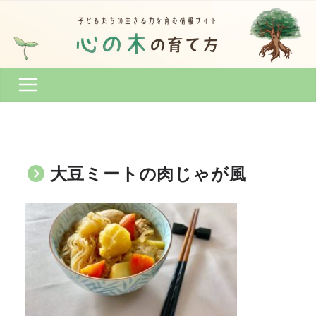
コ
ン
テ
ン
ツ
へ
ス
キ
ッ
プ
大豆ミートの肉じゃが風