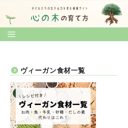
コ
ン
テ
ン
ツ
へ
ス
キ
ッ
プ
ヴィーガン食材一覧