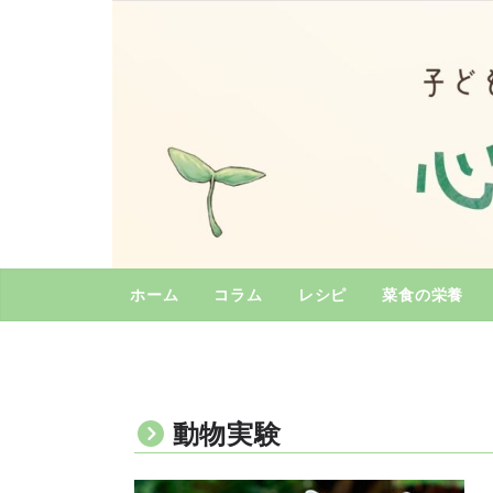
コ
ン
テ
ン
ツ
へ
ス
キ
ッ
プ
ホーム
コラム
レシピ
菜食の栄養
動物実験