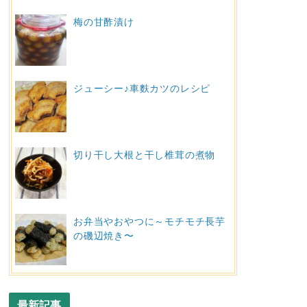
梅の甘酢漬け
ジューシー♪車麩カツのレシピ
切り干し大根と干し椎茸の煮物
お弁当やおやつに～モチモチ長芋
の磯辺焼き〜
最新記事