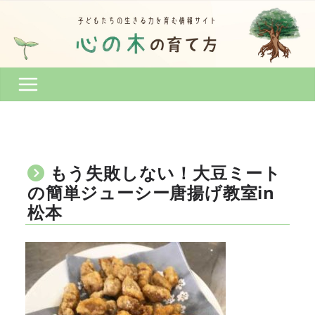
コ
ン
テ
ン
ツ
へ
ス
キ
ッ
プ
もう失敗しない！大豆ミート
の簡単ジューシー唐揚げ教室in
松本