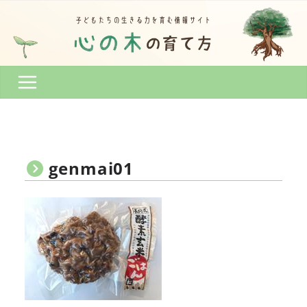
コ
ン
テ
ン
ツ
へ
ス
キ
ッ
プ
genmai01