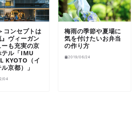
R＞コンセプトは
梅雨の季節や夏場に
流』ヴィーガン
気を付けたいお弁当
ューも充実の京
の作り方
テル「IMU
2019/06/24
EL KYOTO（イ
テル京都）」
2/04