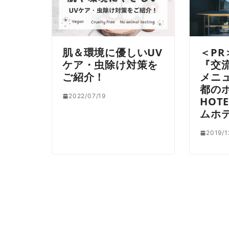
肌＆環境に優しいUV
＜P
ケア・虫除け対策を
『交
ご紹介！
メニ
都のホ
2022/07/19
HOT
ムホ
2019/1