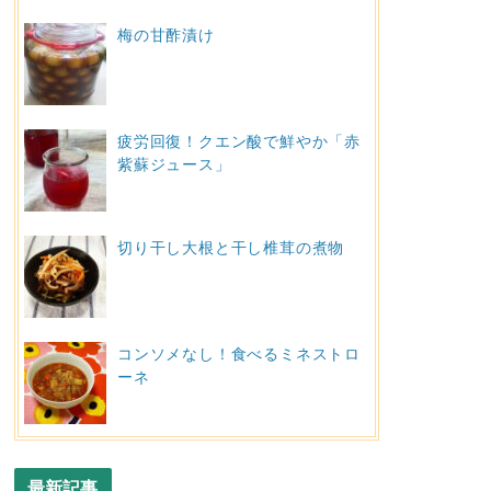
梅の甘酢漬け
疲労回復！クエン酸で鮮やか「赤
紫蘇ジュース」
切り干し大根と干し椎茸の煮物
コンソメなし！食べるミネストロ
ーネ
最新記事