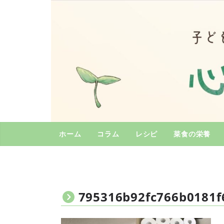
コ
ン
テ
ン
ツ
へ
ス
キ
ッ
プ
ホーム
コラム
レシピ
菜食の栄養
795316b92fc766b0181f6