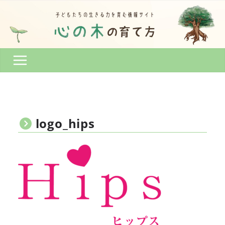
コ
ン
テ
ン
ツ
へ
ス
キ
ッ
プ
logo_hips