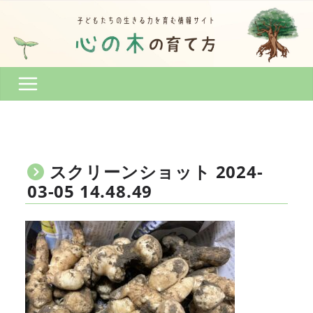
コ
ン
テ
ン
ツ
へ
ス
キ
ッ
プ
スクリーンショット 2024-
03-05 14.48.49