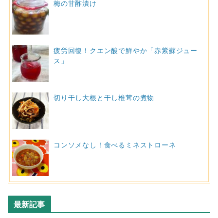
梅の甘酢漬け
疲労回復！クエン酸で鮮やか「赤紫蘇ジュー
ス」
切り干し大根と干し椎茸の煮物
コンソメなし！食べるミネストローネ
最新記事