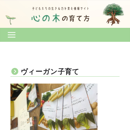
コ
ン
テ
ン
ツ
へ
ス
キ
ッ
プ
ヴィーガン子育て