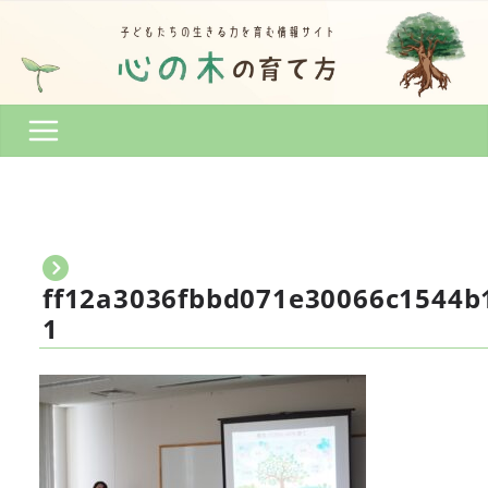
コ
ン
テ
ン
ツ
へ
ス
キ
ッ
プ
ff12a3036fbbd071e30066c1544b
1