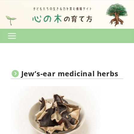
コ
ン
テ
ン
ツ
へ
ス
キ
ッ
プ
Jew’s-ear medicinal herbs