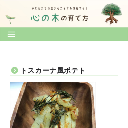
コ
ン
テ
ン
ツ
へ
ス
キ
ッ
プ
トスカーナ風ポテト