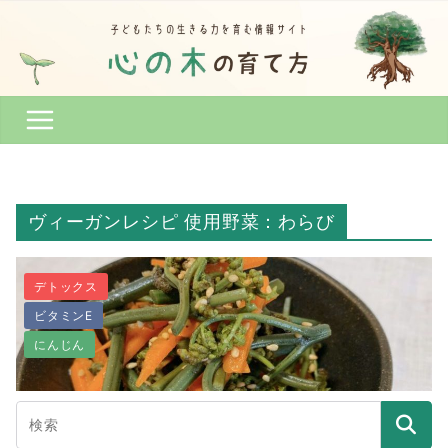
コ
ン
テ
ン
ツ
へ
ス
キ
ッ
ヴィーガンレシピ 使用野菜：わらび
プ
デトックス
ビタミンE
にんじん