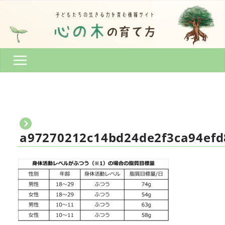
コ
ン
テ
ン
ツ
へ
ス
キ
ッ
プ
a97270212c14bd24de2f3ca94efd